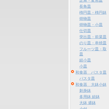
正角・変形皿
長角皿
楕円皿・楕円鉢
焼物皿
焼物皿・小皿
仕切皿
突出皿・前菜皿
のり皿・串焼皿
フルーツ皿・取
皿
組小皿
小皿
和食器 パスタ皿
パスタ皿
和食器 大鉢小鉢
刺身鉢
多用鉢 組鉢
大鉢 盛鉢
小付