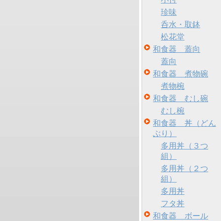
珍味
呑水・取鉢
松花堂
和食器 蓋向
蓋向
和食器 煮物碗
煮物椀
和食器 むし碗
むし椀
和食器 丼（どん
ぶり）
多用丼（３つ
組）
多用丼（２つ
組）
多用丼
フタ丼
和食器 ボール