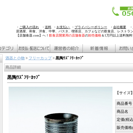
・
ご購入の流れ
・
送料
・
お支払い
・
プライバシーポリシー
・
会社概要
・
居酒屋、和食、洋食、中華、パスタ、喫茶店、カフェなどの飲食店、レストラ
【店舗食器.com】へ！
飲食店開業用の店舗食器
の
卸売価格
＆1万円以上送料無
酒器と小物
>
フリーカップ
>
黒陶ｳｽﾞﾌﾘｰｶｯﾌﾟ
商品詳細
黒陶ｳｽﾞﾌﾘｰｶｯﾌﾟ
【サイズ】7.
商品番号
商品名
定価(税込
販売価格(