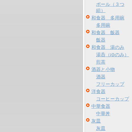
ボール（３つ
組）
和食器 多用碗
多用碗
和食器 飯器
飯器
和食器 湯のみ
湯呑（ゆのみ）
煎茶
酒器と小物
酒器
フリーカップ
洋食器
コーヒーカップ
中華食器
中華丼
灰皿
灰皿