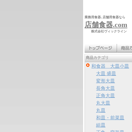
業務用食器､店舗用食器なら
店舗食器.com
株式会社ヴィックライン
商品カテゴリ
和食器 大皿小皿
大皿 盛皿
変形大皿
長角大皿
正角大皿
丸大皿
丸皿
和皿・前菜皿
組皿