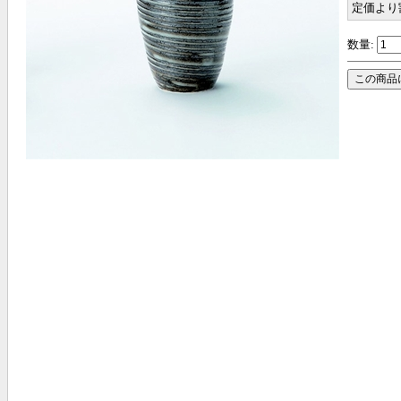
定価より
数量: