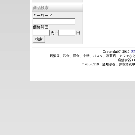
商品検索
キーワード
価格範囲
円～
円
Copyright(C) 2010
店
居酒屋、和食、洋食、中華、パスタ、喫茶店、カフェなど
店舗食器.
〒486-0918 愛知県春日井市如意申町2丁目