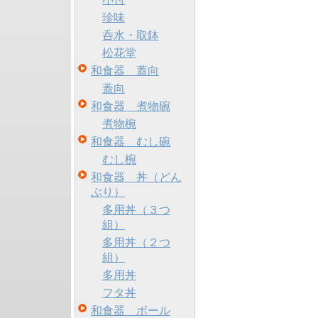
珍味
呑水・取鉢
松花堂
和食器 蓋向
蓋向
和食器 煮物碗
煮物椀
和食器 むし碗
むし椀
和食器 丼（どん
ぶり）
多用丼（３つ
組）
多用丼（２つ
組）
多用丼
フタ丼
和食器 ボール