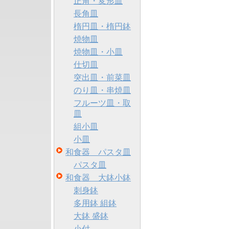
正角・変形皿
長角皿
楕円皿・楕円鉢
焼物皿
焼物皿・小皿
仕切皿
突出皿・前菜皿
のり皿・串焼皿
フルーツ皿・取
皿
組小皿
小皿
和食器 パスタ皿
パスタ皿
和食器 大鉢小鉢
刺身鉢
多用鉢 組鉢
大鉢 盛鉢
小付