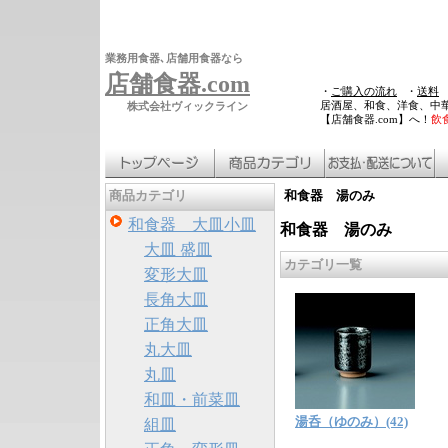
業務用食器､店舗用食器なら
店舗食器.com
・
ご購入の流れ
・
送料
居酒屋、和食、洋食、中
株式会社ヴィックライン
【店舗食器.com】へ！
飲
和食器 湯のみ
商品カテゴリ
和食器 大皿小皿
和食器 湯のみ
大皿 盛皿
カテゴリ一覧
変形大皿
長角大皿
正角大皿
丸大皿
丸皿
和皿・前菜皿
湯呑（ゆのみ）(42)
組皿