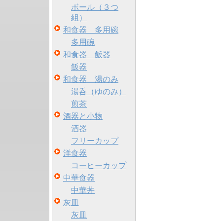
ボール（３つ
組）
和食器 多用碗
多用碗
和食器 飯器
飯器
和食器 湯のみ
湯呑（ゆのみ）
煎茶
酒器と小物
酒器
フリーカップ
洋食器
コーヒーカップ
中華食器
中華丼
灰皿
灰皿