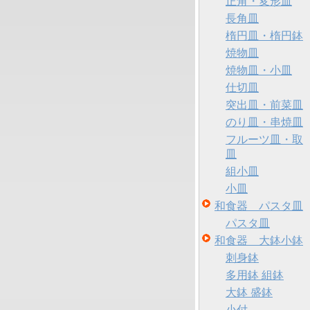
正角・変形皿
長角皿
楕円皿・楕円鉢
焼物皿
焼物皿・小皿
仕切皿
突出皿・前菜皿
のり皿・串焼皿
フルーツ皿・取
皿
組小皿
小皿
和食器 パスタ皿
パスタ皿
和食器 大鉢小鉢
刺身鉢
多用鉢 組鉢
大鉢 盛鉢
小付