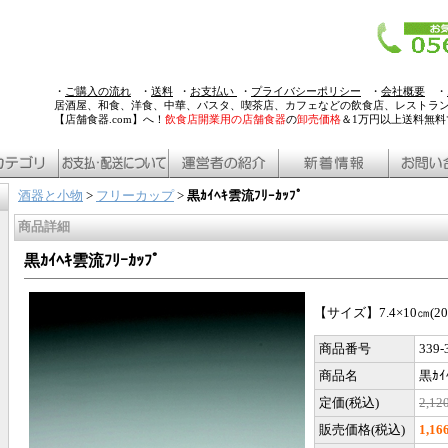
・
ご購入の流れ
・
送料
・
お支払い
・
プライバシーポリシー
・
会社概要
・
居酒屋、和食、洋食、中華、パスタ、喫茶店、カフェなどの飲食店、レストラ
【店舗食器.com】へ！
飲食店開業用の店舗食器
の
卸売価格
＆1万円以上送料無
酒器と小物
>
フリーカップ
>
黒ｶｲﾍｷ雲流ﾌﾘｰｶｯﾌﾟ
商品詳細
黒ｶｲﾍｷ雲流ﾌﾘｰｶｯﾌﾟ
【サイズ】7.4×10㎝(20
商品番号
339-
商品名
黒ｶｲ
定価(税込)
2,1
販売価格(税込)
1,1