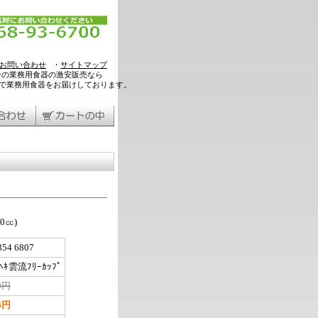
お問い合わせ
・
サイトマップ
ンの業務用食器の激安販売なら
料で業務用食器をお届けしております。
0㏄)
354 6807
ﾍｷ雲流ﾌﾘｰｶｯﾌﾟ
20円
66円