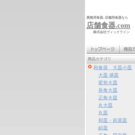
業務用食器､店舗用食器なら
店舗食器.com
株式会社ヴィックライン
商品カテゴリ
和食器 大皿小皿
大皿 盛皿
変形大皿
長角大皿
正角大皿
丸大皿
丸皿
和皿・前菜皿
組皿