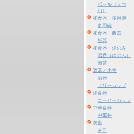
ボール（３つ
組）
和食器 多用碗
多用碗
和食器 飯器
飯器
和食器 湯のみ
湯呑（ゆのみ）
煎茶
酒器と小物
酒器
フリーカップ
洋食器
コーヒーカップ
中華食器
中華丼
灰皿
灰皿