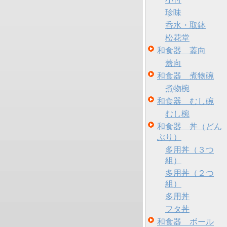
珍味
呑水・取鉢
松花堂
和食器 蓋向
蓋向
和食器 煮物碗
煮物椀
和食器 むし碗
むし椀
和食器 丼（どん
ぶり）
多用丼（３つ
組）
多用丼（２つ
組）
多用丼
フタ丼
和食器 ボール