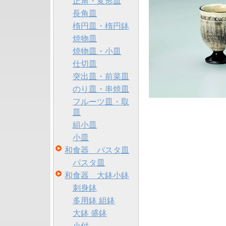
正角・変形皿
長角皿
楕円皿・楕円鉢
焼物皿
焼物皿・小皿
仕切皿
突出皿・前菜皿
のり皿・串焼皿
フルーツ皿・取
皿
組小皿
小皿
和食器 パスタ皿
パスタ皿
和食器 大鉢小鉢
刺身鉢
多用鉢 組鉢
大鉢 盛鉢
小付