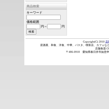
商品検索
キーワード
価格範囲
円～
円
Copyright(C) 2010
店
居酒屋、和食、洋食、中華、パスタ、喫茶店、カフェなど
店舗食器.
〒486-0918 愛知県春日井市如意申町2丁目