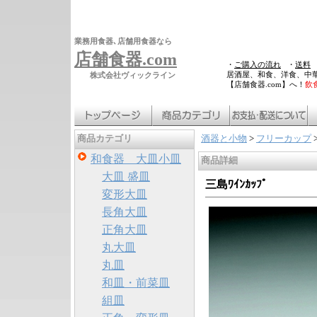
業務用食器､店舗用食器なら
店舗食器.com
・
ご購入の流れ
・
送料
居酒屋、和食、洋食、中
株式会社ヴィックライン
【店舗食器.com】へ！
飲
酒器と小物
>
フリーカップ
商品カテゴリ
和食器 大皿小皿
商品詳細
大皿 盛皿
三島ﾜｲﾝｶｯﾌﾟ
変形大皿
長角大皿
正角大皿
丸大皿
丸皿
和皿・前菜皿
組皿