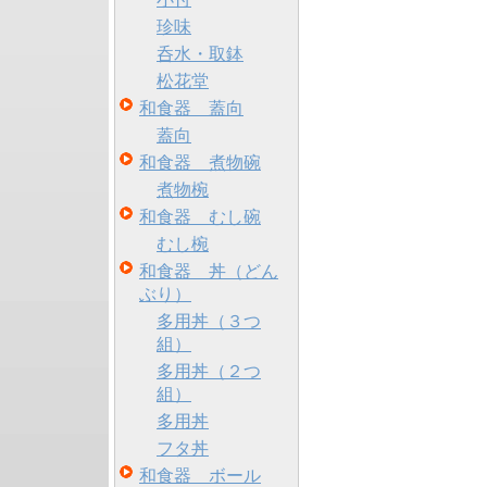
珍味
呑水・取鉢
松花堂
和食器 蓋向
蓋向
和食器 煮物碗
煮物椀
和食器 むし碗
むし椀
和食器 丼（どん
ぶり）
多用丼（３つ
組）
多用丼（２つ
組）
多用丼
フタ丼
和食器 ボール