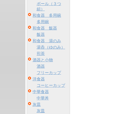
ボール（３つ
組）
和食器 多用碗
多用碗
和食器 飯器
飯器
和食器 湯のみ
湯呑（ゆのみ）
煎茶
酒器と小物
酒器
フリーカップ
洋食器
コーヒーカップ
中華食器
中華丼
灰皿
灰皿