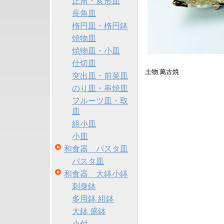
正角・変形皿
長角皿
楕円皿・楕円鉢
焼物皿
焼物皿・小皿
仕切皿
土物 萬古焼
突出皿・前菜皿
のり皿・串焼皿
フルーツ皿・取
皿
組小皿
小皿
和食器 パスタ皿
パスタ皿
和食器 大鉢小鉢
刺身鉢
多用鉢 組鉢
大鉢 盛鉢
小付