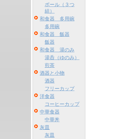
ボール（３つ
組）
和食器 多用碗
多用碗
和食器 飯器
飯器
和食器 湯のみ
湯呑（ゆのみ）
煎茶
酒器と小物
酒器
フリーカップ
洋食器
コーヒーカップ
中華食器
中華丼
灰皿
灰皿