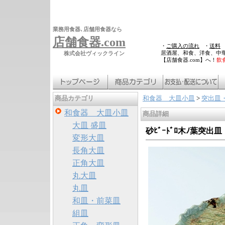
業務用食器､店舗用食器なら
店舗食器.com
・
ご購入の流れ
・
送料
居酒屋、和食、洋食、中
株式会社ヴィックライン
【店舗食器.com】へ！
飲
和食器 大皿小皿
>
突出皿
商品カテゴリ
和食器 大皿小皿
商品詳細
大皿 盛皿
砂ﾋﾞｰﾄﾞﾛ木ﾉ葉突出皿
変形大皿
長角大皿
正角大皿
丸大皿
丸皿
和皿・前菜皿
組皿