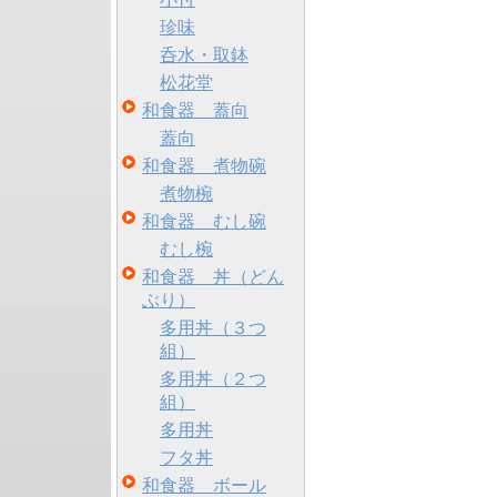
珍味
呑水・取鉢
松花堂
和食器 蓋向
蓋向
和食器 煮物碗
煮物椀
和食器 むし碗
むし椀
和食器 丼（どん
ぶり）
多用丼（３つ
組）
多用丼（２つ
組）
多用丼
フタ丼
和食器 ボール