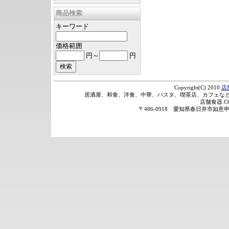
商品検索
キーワード
価格範囲
円～
円
Copyright(C) 2010
店
居酒屋、和食、洋食、中華、パスタ、喫茶店、カフェなど
店舗食器.
〒486-0918 愛知県春日井市如意申町2丁目