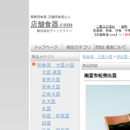
業務用食器､店舗用食器なら
店舗食器.com
・
ご購入の流れ
・
送料
居酒屋、和食、洋食、中
株式会社ヴィックライン
【店舗食器.com】へ！
飲
和食器 大皿小皿
>
突出皿
商品カテゴリ
和食器 大皿小皿
商品詳細
大皿 盛皿
南蛮市松突出皿
変形大皿
長角大皿
正角大皿
丸大皿
丸皿
和皿・前菜皿
組皿