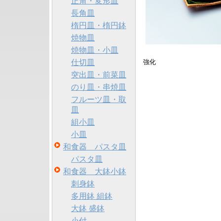
正角・変形皿
長角皿
楕円皿・楕円鉢
焼物皿
焼物皿・小皿
仕切皿
強化
突出皿・前菜皿
のり皿・串焼皿
フルーツ皿・取
皿
組小皿
小皿
和食器 パスタ皿
パスタ皿
和食器 大鉢小鉢
刺身鉢
多用鉢 組鉢
大鉢 盛鉢
小付