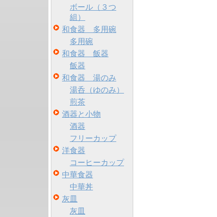
ボール（３つ
組）
和食器 多用碗
多用碗
和食器 飯器
飯器
和食器 湯のみ
湯呑（ゆのみ）
煎茶
酒器と小物
酒器
フリーカップ
洋食器
コーヒーカップ
中華食器
中華丼
灰皿
灰皿