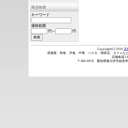
商品検索
キーワード
価格範囲
円～
円
Copyright(C) 2010
店
居酒屋、和食、洋食、中華、パスタ、喫茶店、カフェなど
店舗食器.
〒486-0918 愛知県春日井市如意申町2丁目