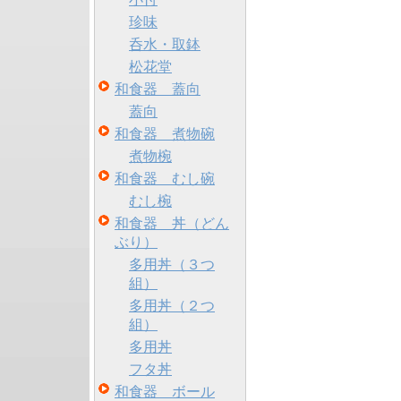
珍味
呑水・取鉢
松花堂
和食器 蓋向
蓋向
和食器 煮物碗
煮物椀
和食器 むし碗
むし椀
和食器 丼（どん
ぶり）
多用丼（３つ
組）
多用丼（２つ
組）
多用丼
フタ丼
和食器 ボール