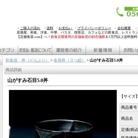
・
ご購入の流れ
・
送料
・
お支払い
・
プライバシーポリシー
・
会社概要
・
居酒屋、和食、洋食、中華、パスタ、喫茶店、カフェなどの飲食店、レストラ
【店舗食器.com】へ！
飲食店開業用の店舗食器
の
卸売価格
＆1万円以上送料無
和食器 丼（どんぶり）
>
多用丼（３つ組）
>
山がすみ石目5.0丼
商品詳細
山がすみ石目5.0丼
【サイズ】1
商品番号
商品名
定価(税込
販売価格(