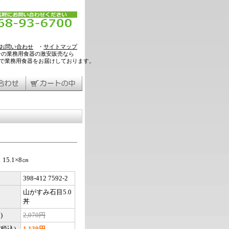
お問い合わせ
・
サイトマップ
ンの業務用食器の激安販売なら
料で業務用食器をお届けしております。
5.1×8㎝
398-412 7592-2
山がすみ石目5.0
丼
)
2,070円
税込)
1,139円