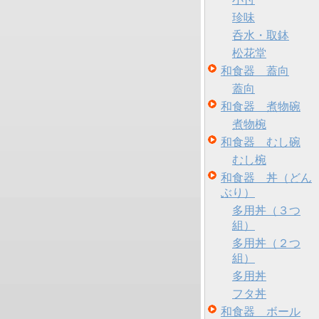
珍味
呑水・取鉢
松花堂
和食器 蓋向
蓋向
和食器 煮物碗
煮物椀
和食器 むし碗
むし椀
和食器 丼（どん
ぶり）
多用丼（３つ
組）
多用丼（２つ
組）
多用丼
フタ丼
和食器 ボール