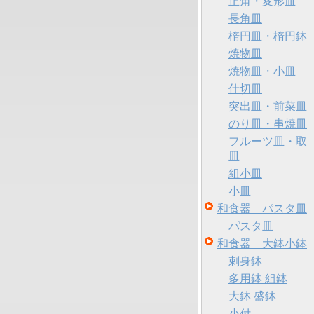
正角・変形皿
長角皿
楕円皿・楕円鉢
焼物皿
焼物皿・小皿
仕切皿
突出皿・前菜皿
のり皿・串焼皿
フルーツ皿・取
皿
組小皿
小皿
和食器 パスタ皿
パスタ皿
和食器 大鉢小鉢
刺身鉢
多用鉢 組鉢
大鉢 盛鉢
小付