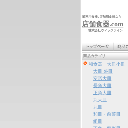
業務用食器､店舗用食器なら
店舗食器.com
株式会社ヴィックライン
商品カテゴリ
和食器 大皿小皿
大皿 盛皿
変形大皿
長角大皿
正角大皿
丸大皿
丸皿
和皿・前菜皿
組皿