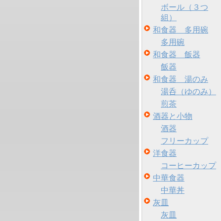
ボール（３つ
組）
和食器 多用碗
多用碗
和食器 飯器
飯器
和食器 湯のみ
湯呑（ゆのみ）
煎茶
酒器と小物
酒器
フリーカップ
洋食器
コーヒーカップ
中華食器
中華丼
灰皿
灰皿