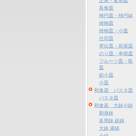
正角・変形皿
長角皿
楕円皿・楕円鉢
焼物皿
焼物皿・小皿
仕切皿
突出皿・前菜皿
のり皿・串焼皿
フルーツ皿・取
皿
組小皿
小皿
和食器 パスタ皿
パスタ皿
和食器 大鉢小鉢
刺身鉢
多用鉢 組鉢
大鉢 盛鉢
小付