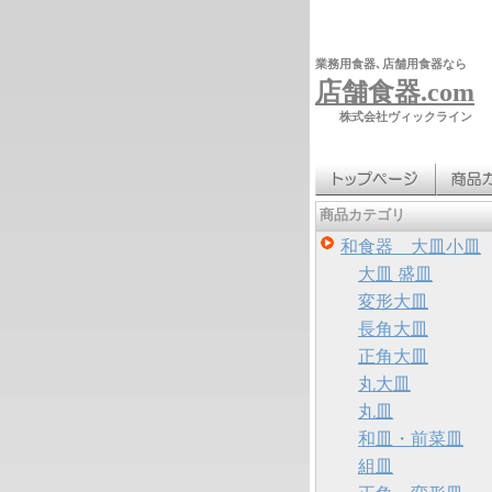
業務用食器､店舗用食器なら
店舗食器.com
株式会社ヴィックライン
商品カテゴリ
和食器 大皿小皿
大皿 盛皿
変形大皿
長角大皿
正角大皿
丸大皿
丸皿
和皿・前菜皿
組皿