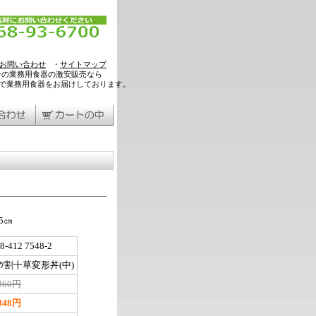
お問い合わせ
・
サイトマップ
ンの業務用食器の激安販売なら
料で業務用食器をお届けしております。
5㎝
8-412 7548-2
ﾂ割十草変形丼(中)
,360円
,848円