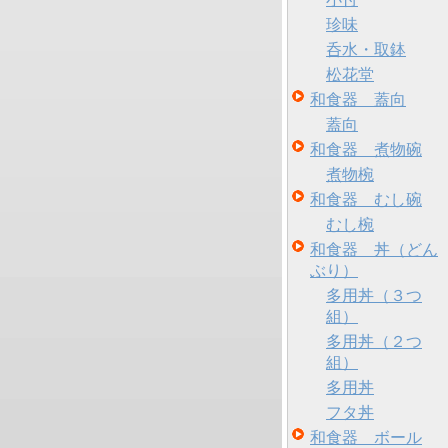
珍味
呑水・取鉢
松花堂
和食器 蓋向
蓋向
和食器 煮物碗
煮物椀
和食器 むし碗
むし椀
和食器 丼（どん
ぶり）
多用丼（３つ
組）
多用丼（２つ
組）
多用丼
フタ丼
和食器 ボール