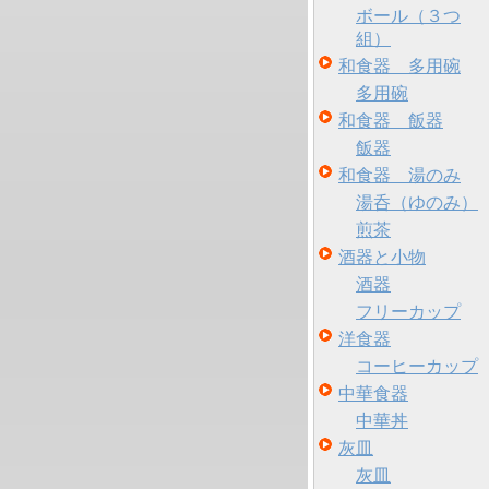
ボール（３つ
組）
和食器 多用碗
多用碗
和食器 飯器
飯器
和食器 湯のみ
湯呑（ゆのみ）
煎茶
酒器と小物
酒器
フリーカップ
洋食器
コーヒーカップ
中華食器
中華丼
灰皿
灰皿