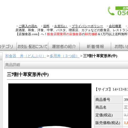
・
ご購入の流れ
・
送料
・
お支払い
・
プライバシーポリシー
・
会社概要
・
居酒屋、和食、洋食、中華、パスタ、喫茶店、カフェなどの飲食店、レストラ
【店舗食器.com】へ！
飲食店開業用の店舗食器
の
卸売価格
＆1万円以上送料無
和食器 丼（どんぶり）
>
多用丼（３つ組）
>
三ﾂ割十草変形丼(中)
商品詳細
三ﾂ割十草変形丼(中)
【サイズ】14×13×8.
商品番号
39
商品名
三
定価(税込)
3
販売価格(税込)
1