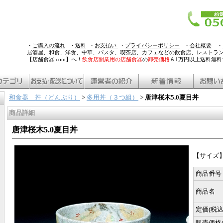
・
ご購入の流れ
・
送料
・
お支払い
・
プライバシーポリシー
・
会社概要
・
居酒屋、和食、洋食、中華、パスタ、喫茶店、カフェなどの飲食店、レストラ
【店舗食器.com】へ！
飲食店開業用の店舗食器
の
卸売価格
＆1万円以上送料無
和食器 丼（どんぶり）
>
多用丼（３つ組）
>
唐津桜木5.0夏目丼
商品詳細
唐津桜木5.0夏目丼
【サイズ】1
商品番号
商品名
定価(税込
販売価格(