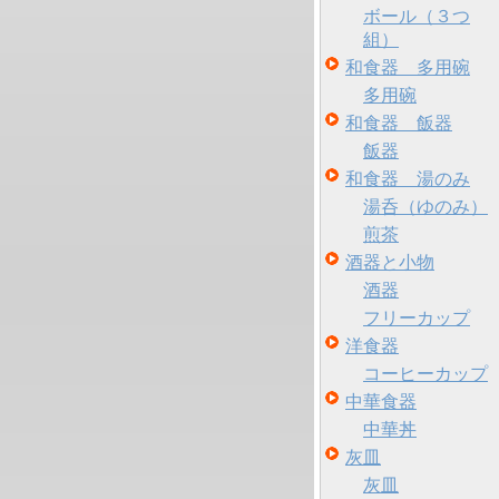
ボール（３つ
組）
和食器 多用碗
多用碗
和食器 飯器
飯器
和食器 湯のみ
湯呑（ゆのみ）
煎茶
酒器と小物
酒器
フリーカップ
洋食器
コーヒーカップ
中華食器
中華丼
灰皿
灰皿