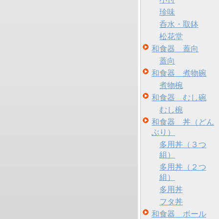
珍味
呑水・取鉢
松花堂
和食器 蓋向
蓋向
和食器 煮物碗
煮物椀
和食器 むし碗
むし椀
和食器 丼（どん
ぶり）
多用丼（３つ
組）
多用丼（２つ
組）
多用丼
フタ丼
和食器 ボール