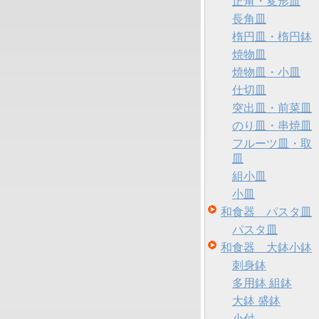
正角・変形皿
長角皿
楕円皿・楕円鉢
焼物皿
焼物皿・小皿
仕切皿
突出皿・前菜皿
のり皿・串焼皿
フルーツ皿・取
皿
組小皿
小皿
和食器 パスタ皿
パスタ皿
和食器 大鉢小鉢
刺身鉢
多用鉢 組鉢
大鉢 盛鉢
小付