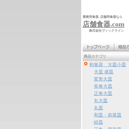
業務用食器､店舗用食器なら
店舗食器.com
株式会社ヴィックライン
商品カテゴリ
和食器 大皿小皿
大皿 盛皿
変形大皿
長角大皿
正角大皿
丸大皿
丸皿
和皿・前菜皿
組皿