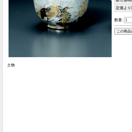
定価より
数量:
土物