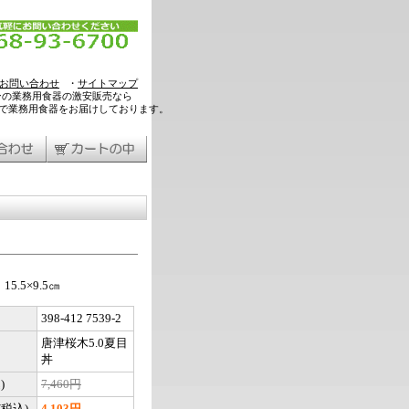
お問い合わせ
・
サイトマップ
ンの業務用食器の激安販売なら
料で業務用食器をお届けしております。
5.5×9.5㎝
398-412 7539-2
唐津桜木5.0夏目
丼
)
7,460円
税込)
4,103円